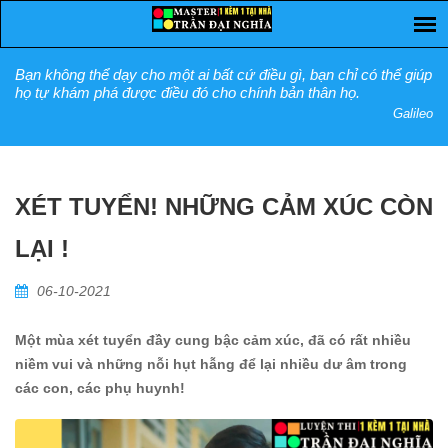
Bạn không thể dạy cho một ai bất cứ điều gì, bạn chỉ có thể giúp
họ tự khám phá được điều đó cho chính bản thân họ.
Galileo
XÉT TUYỂN! NHỮNG CẢM XÚC CÒN
LẠI !
06-10-2021
Một mùa xét tuyển đầy cung bậc cảm xúc, đã có rất nhiều
niềm vui và những nỗi hụt hẫng để lại nhiều dư âm trong
các con, các phụ huynh!