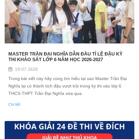
MASTER TRẦN ĐẠI NGHĨA DẪN ĐẦU TỈ LỆ ĐẬU KỲ
THI KHẢO SÁT LỚP 6 NĂM HỌC 2026-2027
19-07-2626
Trong bài viết này hãy cùng tìm hiểu tại sao Master Trần Đại
Nghĩa lại có thành tích đậu vượt trội trong kỳ thi vào lớp 6
THCS-THPT Trần Đại Nghĩa vừa qua.
Chi tiết